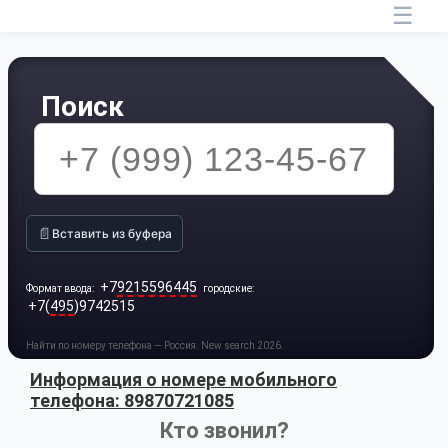
☰
Поиск
📄
Вставить из буфера
+7
9215596445
Формат ввода:
городские:
+7(
495
)9742515
Найти по номеру телефона — Россия. New search 2026.
Информация о номере мобильного
телефона: 89870721085
Кто звонил?