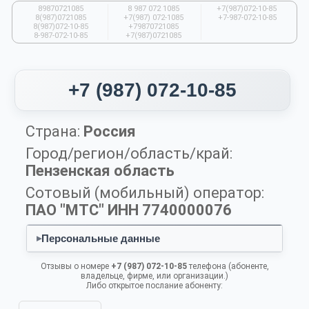
89870721085
8 987 072 1085
+7(987)072-10-85
8(987)0721085
+7(987) 072-1085
+7-987-072-10-85
8(987)072-10-85
+79870721085
8-987-072-10-85
+7(987)0721085
+7 (987) 072-10-85
Страна:
Россия
Город/регион/область/край:
Пензенская область
Сотовый (мобильный) оператор:
ПАО "МТС" ИНН 7740000076
Персональные данные
▸
Отзывы о номере
+7 (987) 072-10-85
телефона (абоненте,
владельце, фирме, или организации.)
Либо открытое послание абоненту: