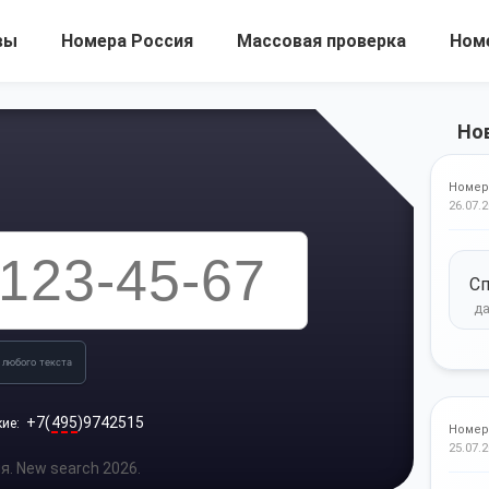
вы
Номера Россия
Массовая проверка
Ном
Но
Номер
26.07.2
Сп
 любого текста
+7(
495
)9742515
кие:
Номер
25.07.2
. New search 2026.