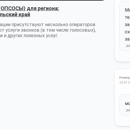
(ОПСОСЫ) для региона:
Мо
льский край
те
ации присутствуют несколько операторов
за
т услуги звонков (в том числе голосовых),
ск
 и других полезных услуг.
за
Номер
23.07.2
м