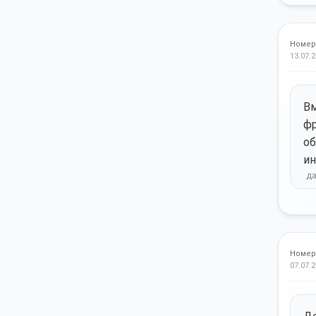
Номер
13.07.2
Вм
фр
об
ин
Номер
07.07.2