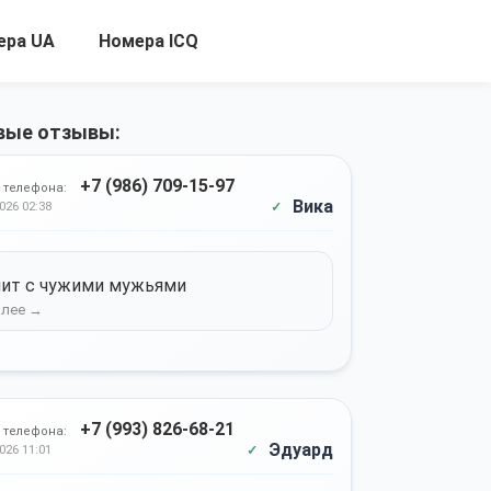
ера UA
Номера ICQ
вые отзывы:
+7 (986) 709-15-97
 телефона:
Вика
026 02:38
ит с чужими мужьями
+7 (993) 826-68-21
 телефона:
Эдуард
026 11:01