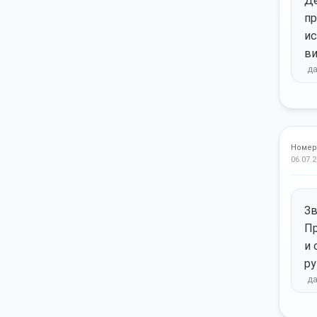
Де
пр
ис
ви
Номер
06.07.2
Зв
Пр
и 
ру