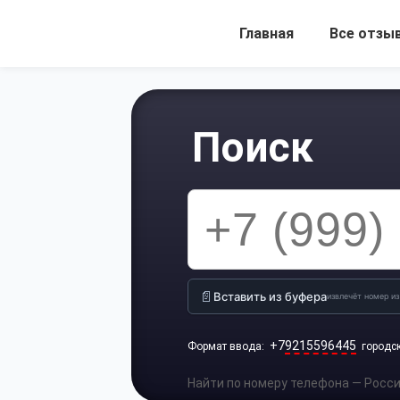
Главная
Все отзы
Поиск
📄
Вставить из буфера
извлечёт номер из
+7
9215596445
Формат ввода:
городс
Найти по номеру телефона — Россия