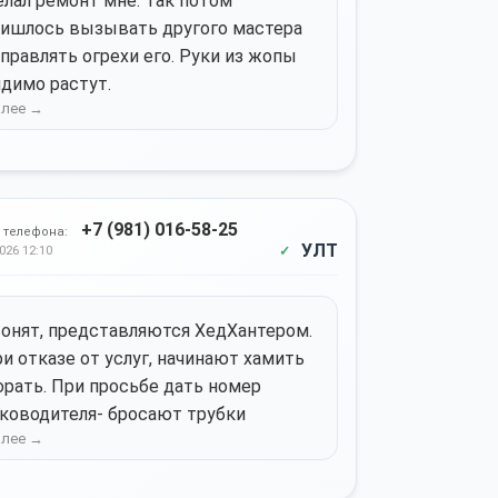
лал ремонт мне. Так потом
ишлось вызывать другого мастера
правлять огрехи его. Руки из жопы
димо растут.
+7 (981) 016-58-25
 телефона:
УЛТ
026 12:10
онят, представляются ХедХантером.
и отказе от услуг, начинают хамить
орать. При просьбе дать номер
ководителя- бросают трубки