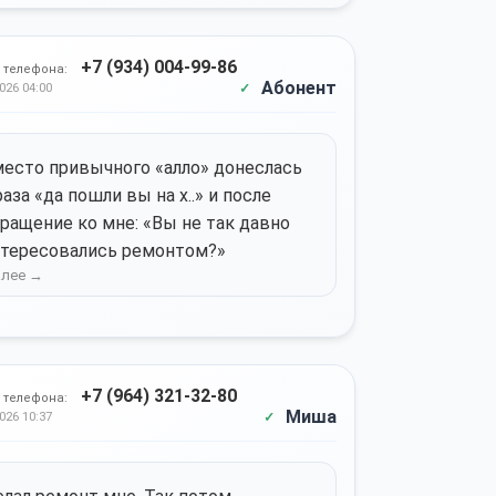
+7 (934) 004-99-86
 телефона:
Абонент
026 04:00
есто привычного «алло» донеслась
аза «да пошли вы на х..» и после
ращение ко мне: «Вы не так давно
тересовались ремонтом?»
+7 (964) 321-32-80
 телефона:
Миша
026 10:37