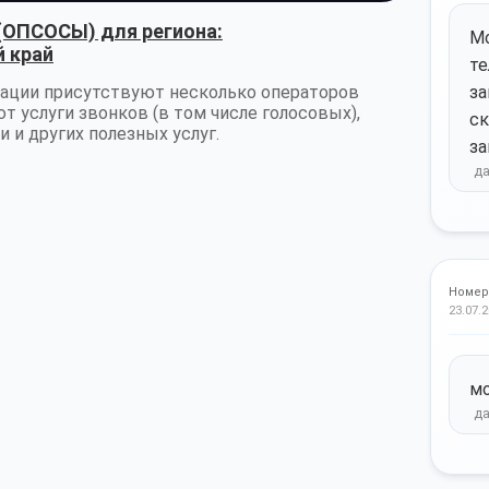
(ОПСОСЫ) для региона:
Мо
й край
те
ации присутствуют несколько операторов
за
т услуги звонков (в том числе голосовых),
ск
 и других полезных услуг.
за
Номер
23.07.2
м