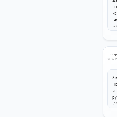
Де
пр
ис
ви
Номер
06.07.2
Зв
Пр
и 
ру