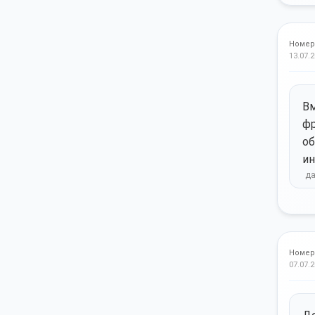
Номер
13.07.2
Вм
фр
об
ин
Номер
07.07.2