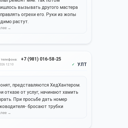
лал ремонт мне. Так потом
ишлось вызывать другого мастера
правлять огрехи его. Руки из жопы
димо растут.
+7 (981) 016-58-25
 телефона:
УЛТ
026 12:10
онят, представляются ХедХантером.
и отказе от услуг, начинают хамить
орать. При просьбе дать номер
ководителя- бросают трубки