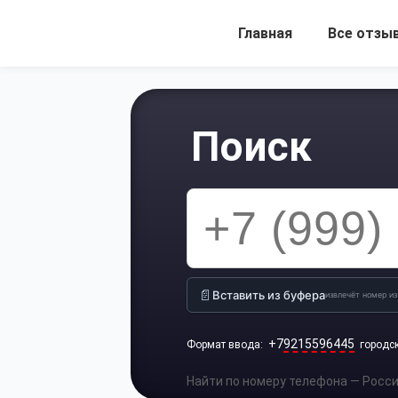
Главная
Все отзы
Поиск
📄
Вставить из буфера
извлечёт номер из
+7
9215596445
Формат ввода:
городс
Найти по номеру телефона — Россия