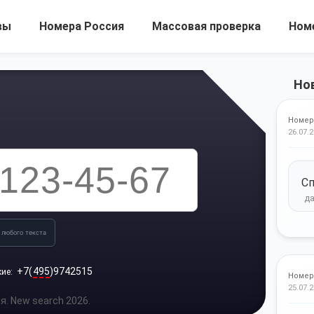
вы
Номера Россия
Массовая проверка
Ном
Но
Номер
26.07.2
Сп
 любого текста
+7(
495
)9742515
кие:
Номер
25.07.2
. New search 2026.