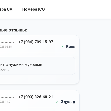
ера UA
Номера ICQ
вые отзывы:
+7 (986) 709-15-97
 телефона:
Вика
026 02:38
ит с чужими мужьями
+7 (993) 826-68-21
 телефона:
Эдуард
026 11:01