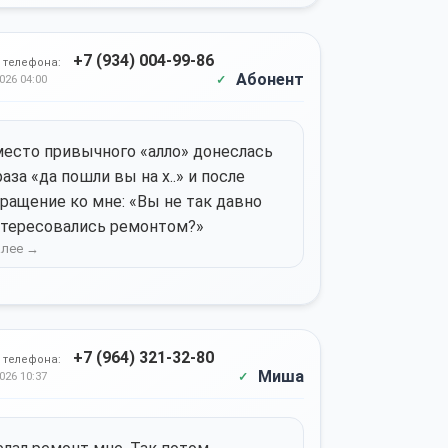
+7 (934) 004-99-86
 телефона:
Абонент
026 04:00
есто привычного «алло» донеслась
аза «да пошли вы на х..» и после
ращение ко мне: «Вы не так давно
тересовались ремонтом?»
+7 (964) 321-32-80
 телефона:
Миша
026 10:37