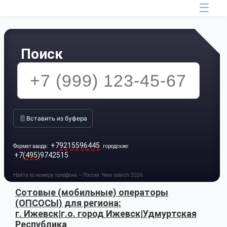
☰
Поиск
📄
Вставить из буфера
+7
9215596445
Формат ввода:
городские:
+7(
495
)9742515
Найти по номеру телефона — Россия. New search 2026.
Сотовые (мобильные) операторы
(ОПСОСЫ) для региона:
г. Ижевск|г.о. город Ижевск|Удмуртская
Республика