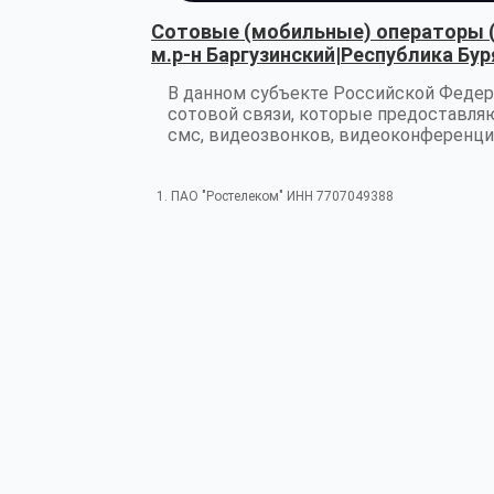
Сотовые (мобильные) операторы 
м.р-н Баргузинский|Республика Бу
В данном субъекте Российской Федер
сотовой связи, которые предоставляю
смс, видеозвонков, видеоконференции
1. ПАО "Ростелеком" ИНН 7707049388