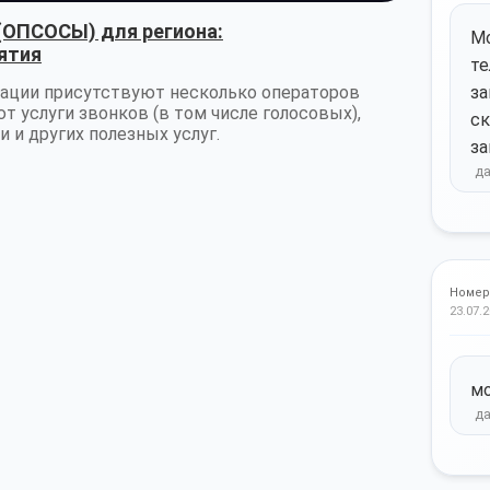
(ОПСОСЫ) для региона:
Мо
рятия
те
ации присутствуют несколько операторов
за
т услуги звонков (в том числе голосовых),
ск
 и других полезных услуг.
за
Номер
23.07.2
м