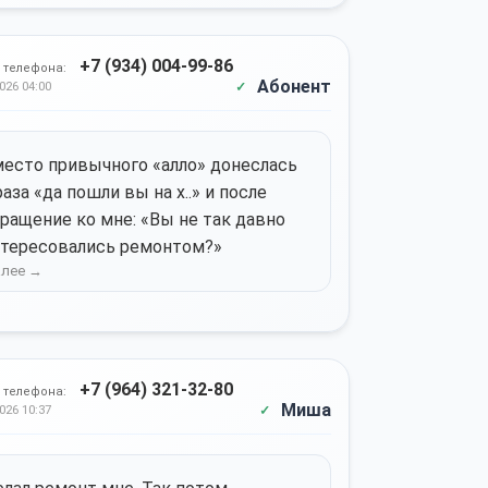
+7 (934) 004-99-86
 телефона:
Абонент
026 04:00
есто привычного «алло» донеслась
аза «да пошли вы на х..» и после
ращение ко мне: «Вы не так давно
тересовались ремонтом?»
+7 (964) 321-32-80
 телефона:
Миша
026 10:37