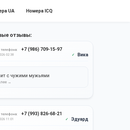
ера UA
Номера ICQ
вые отзывы:
+7 (986) 709-15-97
 телефона:
Вика
026 02:38
ит с чужими мужьями
+7 (993) 826-68-21
 телефона:
Эдуард
026 11:01