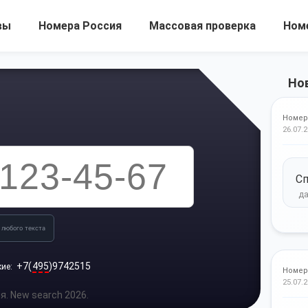
вы
Номера Россия
Массовая проверка
Ном
Но
Номер
26.07.2
Сп
 любого текста
+7(
495
)9742515
кие:
Номер
25.07.2
. New search 2026.