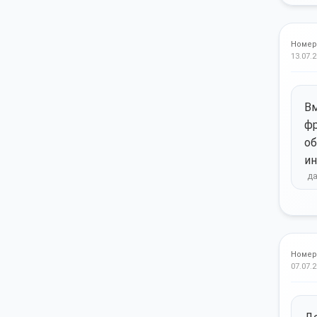
Номер
13.07.2
Вм
фр
об
ин
Номер
07.07.2