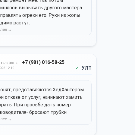
лал ремонт мне. Так потом
ишлось вызывать другого мастера
правлять огрехи его. Руки из жопы
димо растут.
+7 (981) 016-58-25
 телефона:
УЛТ
026 12:10
онят, представляются ХедХантером.
и отказе от услуг, начинают хамить
орать. При просьбе дать номер
ководителя- бросают трубки