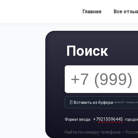
Главная
Все отзы
Поиск
📄
Вставить из буфера
извлечёт номер из
+7
9215596445
Формат ввода:
городс
Найти по номеру телефона — Россия