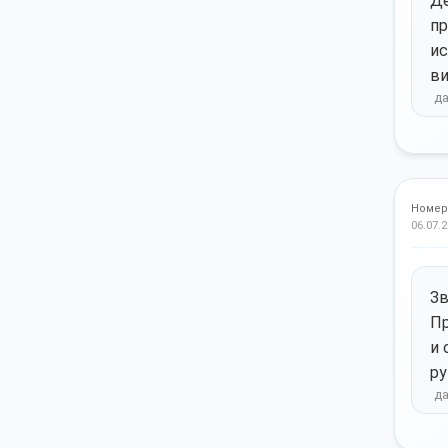
Де
пр
ис
ви
Номер
06.07.2
Зв
Пр
и 
ру