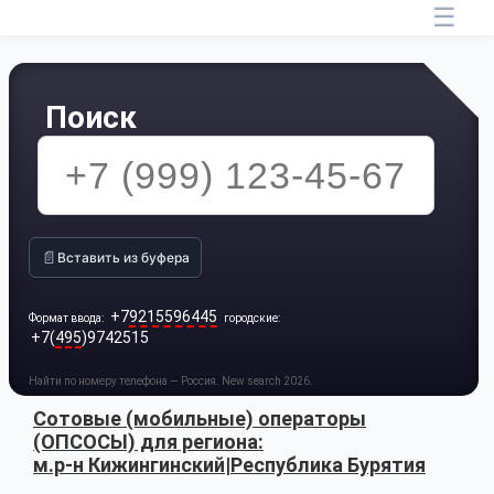
☰
Поиск
📄
Вставить из буфера
+7
9215596445
Формат ввода:
городские:
+7(
495
)9742515
Найти по номеру телефона — Россия. New search 2026.
Сотовые (мобильные) операторы
(ОПСОСЫ) для региона:
м.р-н Кижингинский|Республика Бурятия