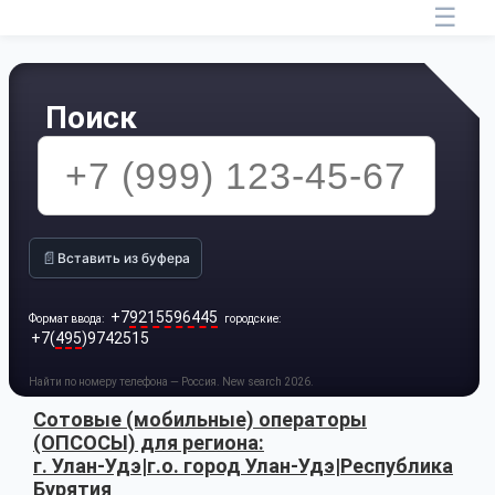
☰
Поиск
📄
Вставить из буфера
+7
9215596445
Формат ввода:
городские:
+7(
495
)9742515
Найти по номеру телефона — Россия. New search 2026.
Сотовые (мобильные) операторы
(ОПСОСЫ) для региона:
г. Улан-Удэ|г.о. город Улан-Удэ|Республика
Бурятия